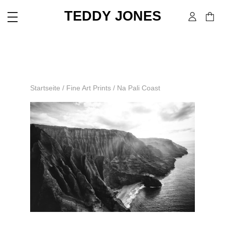
TEDDY JONES
Startseite
/
Fine Art Prints
/ Na Pali Coast