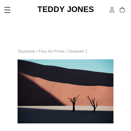
TEDDY JONES
Startseite
/
Fine Art Prints
/ Deadvlei 1