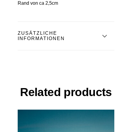
Rand von ca 2,5cm
Gewicht
ZUSÄTZLICHE
INFORMATIONEN
1 kg
Größe
30×40, 40×60
Related products